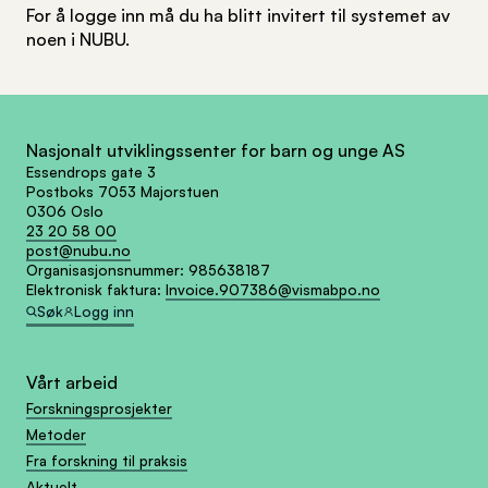
For å logge inn må du ha blitt invitert til systemet av
noen i NUBU.
Nasjonalt utviklingssenter for barn og unge AS
Essendrops gate 3
Postboks 7053 Majorstuen
0306 Oslo
23 20 58 00
post@nubu.no
Organisasjonsnummer:
985638187
Elektronisk faktura:
Invoice.907386@vismabpo.no
Søk
Logg inn
Vårt arbeid
Forskningsprosjekter
Metoder
Fra forskning til praksis
Aktuelt