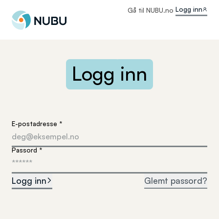
Til forsiden
Logg inn
Gå til NUBU.no
Logg
inn
(påkrevd)
E-postadresse
*
(påkrevd)
Passord
*
Logg inn
Glemt passord?